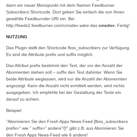
dann ein neuer Menüpunkt mit dem Namen
Feedburner
Subscribers Shortcode
. Dort geben Sie einfach die von Ihnen
gewählte Feedburnder URI ein. Bei
http://feeds2.feedburner.com/
cmsdev
wäre das
cmsdev
. Fertig!
NUTZUNG
Das Plugin stellt den Shortcode
fbss_subscribers
zur Verfügung.
Es sind die Attribute
prefix
und
suffix
möglich.
Das Attribut
prefix
bestimmt den Text, der vor der Anzahl der
Abonnenten stehen soll –
suffix
den Text dahinter. Wenn Sie
beide Attribute weglassen, wird nur die Anzahl der Abonennten
angezeigt. Kann die Anzahl nicht ermittelt werden, wird nichts
ausgegeben. Ich empfehle bei der Gestaltung der Texte ein
darauf zu achten.
Beispiel:
“Abonnieren Sie den Fresh Apps News-Feed
[fbss_subscribers
prefix=" wie " suffix=" andere"/]
!” gibt z.B. aus
Abonnieren Sie
den Fresh Apps News-Feed wie 6 andere!