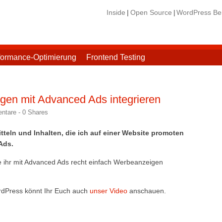
Inside
Open Source
WordPress Ber
formance-Optimierung
Frontend Testing
en mit Advanced Ads integrieren
ntare -
0
Shares
teln und Inhalten, die ich auf einer Website promoten
Ads.
ie ihr mit Advanced Ads recht einfach Werbeanzeigen
ordPress könnt Ihr Euch auch
unser Video
anschauen.