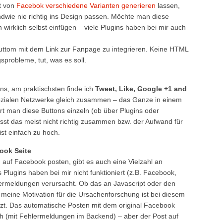
kt von
Facebok verschiedene Varianten generieren
lassen,
ndwie nie richtig ins Design passen. Möchte man diese
irklich selbst einfügen – viele Plugins haben bei mir auch
 Buttom mit dem Link zur Fanpage zu integrieren. Keine HTML
sprobleme, tut, was es soll.
ins, am praktischsten finde ich
Tweet, Like, Google +1 and
Sozialen Netzwerke gleich zusammen – das Ganze in einem
iert man diese Buttons einzeln (ob über Plugins oder
sst das meist nicht richtig zusammen bzw. der Aufwand für
st einfach zu hoch.
ook Seite
auf Facebook posten, gibt es auch eine Vielzahl an
Plugins haben bei mir nicht funktioniert (z.B. Facebook,
rmeldungen verursacht. Ob das an Javascript oder den
meine Motivation für die Ursachenforschung ist bei diesem
zt. Das automatische Posten mit dem original Facebook
ich (mit Fehlermeldungen im Backend) – aber der Post auf