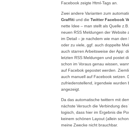
Facebook zeigte Html-Tags an.
Zwei andere Varianten zum automati
Graffiti
und die
Twitter Facebook V
nette Idee – man stellt als Quelle z.
neuen RSS Meldungen der Website au
im Detail – je nachdem wie man den P
oder zu viele, ggf. auch doppelte Me
auch starren Arbeitsweise der App: di
letzten RSS Meldungen und postet die
schon im Voraus genau wissen, wann m
auf Facebok gepostet werden. Zieml
auch manuell auf Facebook setzen. D
zufriedenstellend, irgendwie wurden b
angezeigt.
Da das automatische twittern mit de
nächste Versuch die Verbindung des
logisch, dass hier im Ergebnis die Po
keinem schönen Layout (allein scho
meine Zwecke nicht brauchbar.