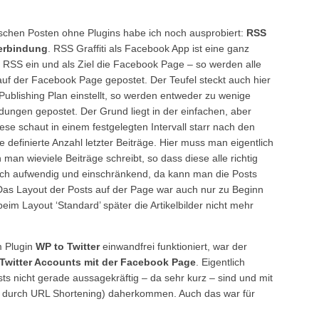
schen Posten ohne Plugins habe ich noch ausprobiert:
RSS
erbindung
. RSS Graffiti als Facebook App ist eine ganz
B. RSS ein und als Ziel die Facebook Page – so werden alle
f der Facebook Page gepostet. Der Teufel steckt auch hier
ublishing Plan einstellt, so werden entweder zu wenige
ldungen gepostet. Der Grund liegt in der einfachen, aber
ese schaut in einem festgelegten Intervall starr nach den
 definierte Anzahl letzter Beiträge. Hier muss man eigentlich
an wieviele Beiträge schreibt, so dass diese alle richtig
ich aufwendig und einschränkend, da kann man die Posts
as Layout der Posts auf der Page war auch nur zu Beginn
eim Layout ‘Standard’ später die Artikelbilder nicht mehr
m Plugin
WP to Twitter
einwandfrei funktioniert, war der
Twitter Accounts mit der Facebook Page
. Eigentlich
sts nicht gerade aussagekräftig – da sehr kurz – sind und mit
n durch URL Shortening) daherkommen. Auch das war für