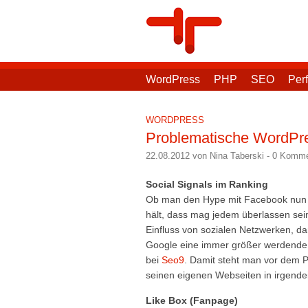
WordPress
PHP
SEO
Per
WORDPRESS
Problematische WordPr
22.08.2012 von Nina Taberski
-
0 Komme
Social Signals im Ranking
Ob man den Hype mit Facebook nun v
hält, dass mag jedem überlassen sei
Einfluss von sozialen Netzwerken, d
Google eine immer größer werdende B
bei
Seo9
. Damit steht man vor dem 
seinen eigenen Webseiten in irgende
Like Box (Fanpage)