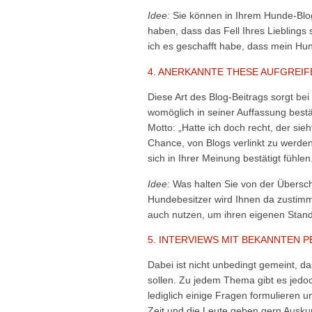
Idee:
Sie können in Ihrem Hunde-Blog 
haben, dass das Fell Ihres Lieblings
ich es geschafft habe, dass mein Hun
4. ANERKANNTE THESE AUFGREIF
Diese Art des Blog-Beitrags sorgt bei
womöglich in seiner Auffassung best
Motto: „Hatte ich doch recht, der sie
Chance, von Blogs verlinkt zu werde
sich in Ihrer Meinung bestätigt fühlen
Idee:
Was halten Sie von der Überschr
Hundebesitzer wird Ihnen da zustimm
auch nutzen, um ihren eigenen Stan
5. INTERVIEWS MIT BEKANNTEN 
Dabei ist nicht unbedingt gemeint, d
sollen. Zu jedem Thema gibt es jedo
lediglich einige Fragen formulieren 
Zeit und die Leute geben gern Auskun