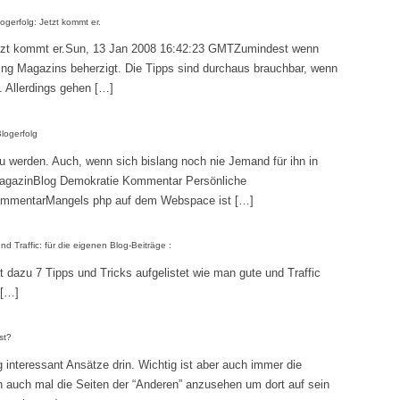
gerfolg: Jetzt kommt er.
etzt kommt er.Sun, 13 Jan 2008 16:42:23 GMTZumindest wenn
ing Magazins beherzigt. Die Tipps sind durchaus brauchbar, wenn
. Allerdings gehen […]
logerfolg
u werden. Auch, wenn sich bislang noch nie Jemand für ihn in
 MagazinBlog Demokratie Kommentar Persönliche
mmentarMangels php auf dem Webspace ist […]
d Traffic: für die eigenen Blog-Beiträge :
 dazu 7 Tipps und Tricks aufgelistet wie man gute und Traffic
 […]
st?
 interessant Ansätze drin. Wichtig ist aber auch immer die
 auch mal die Seiten der “Anderen” anzusehen um dort auf sein