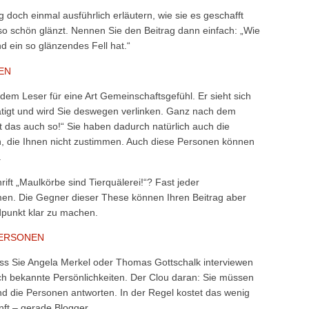
doch einmal ausführlich erläutern, wie sie es geschafft
 so schön glänzt. Nennen Sie den Beitrag dann einfach: „Wie
d ein so glänzendes Fell hat.“
EN
 dem Leser für eine Art Gemeinschaftsgefühl. Er sieht sich
ätigt und wird Sie deswegen verlinken. Ganz nach dem
ht das auch so!“ Sie haben dadurch natürlich auch die
n, die Ihnen nicht zustimmen. Auch diese Personen können
.
ift „Maulkörbe sind Tierquälerei!“? Fast jeder
en. Die Gegner dieser These können Ihren Beitrag aber
dpunkt klar zu machen.
PERSONEN
ass Sie Angela Merkel oder Thomas Gottschalk interviewen
ch bekannte Persönlichkeiten. Der Clou daran: Sie müssen
und die Personen antworten. In der Regel kostet das wenig
ft – gerade Blogger.