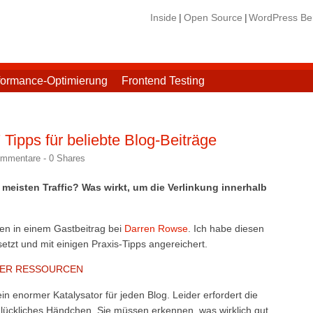
Inside
Open Source
WordPress Ber
formance-Optimierung
Frontend Testing
 Tipps für beliebte Blog-Beiträge
ommentare -
0
Shares
meisten Traffic? Was wirkt, um die Verlinkung innerhalb
en in einem Gastbeitrag bei
Darren Rowse
. Ich habe diesen
tzt und mit einigen Praxis-Tipps angereichert.
GER RESSOURCEN
in enormer Katalysator für jeden Blog. Leider erfordert die
glückliches Händchen. Sie müssen erkennen, was wirklich gut