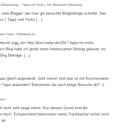
e Blogbeiträge – Tipps und Tricks » Der Webmaster Watchblog
 viele Blogger, wie man gut besuchte Blogbeiträge schreibt. Das
zu 7 Tipps und Tricks […]
mehr Traffic | JKW-Media.de
ternet yigg_url=’http://jkw-media.de/259.7-tipps-fur-mehr-
azin Blog habe ich grade einen Interessanten Beitrag gelesen, es
Blog Beiträge. […]
uasi gleich angewandt. Sehr clever! Und was ist mit Kommentaren
ese Tipps anwenden? Bekommen die auch einige Besuche ab? ;-)
mann
ch nicht sehr lange online. Aus diesem Grund sind die
ehr hoch. Entsprechend bekommen meine Trackbacker sicher noch
 ab.