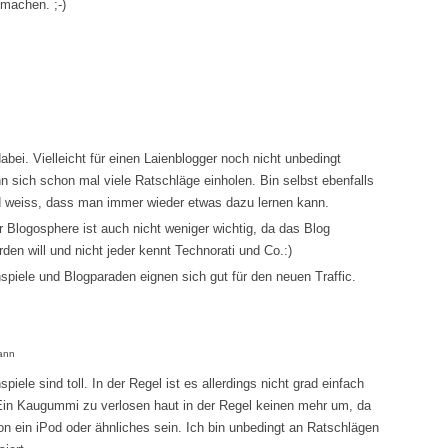
machen. ;-)
dabei. Vielleicht für einen Laienblogger noch nicht unbedingt
 sich schon mal viele Ratschläge einholen. Bin selbst ebenfalls
nd weiss, dass man immer wieder etwas dazu lernen kann.
r Blogosphere ist auch nicht weniger wichtig, da das Blog
den will und nicht jeder kennt Technorati und Co.:)
iele und Blogparaden eignen sich gut für den neuen Traffic.
ann
ele sind toll. In der Regel ist es allerdings nicht grad einfach
 Ein Kaugummi zu verlosen haut in der Regel keinen mehr um, da
 ein iPod oder ähnliches sein. Ich bin unbedingt an Ratschlägen