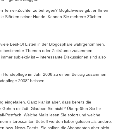
n Terrier-Züchter zu befragen? Möglichweise gibt er Ihnen
die Stärken seiner Hunde. Kennen Sie mehrere Züchter
iele Best-Of Listen in der Blogosphäre wahrgenommen.
ights bestimmter Themen oder Zeiträume zusammen.
 immer subjektiv ist – interessante Diskussionen sind also
zur Hundepflege im Jahr 2008 zu einem Beitrag zusammen.
ndepflege 2008“ heissen.
g eingefallen. Ganz klar ist aber, dass bereits die
 Gehen einlädt. Glauben Sie nicht? Überprüfen Sie Ihr
il-Postfach. Welche Mails lesen Sie sofort und welche
einem interessanten Betreff werden lieber gelesen als andere.
gen bzw. News-Feeds. Sie sollten die Abonnenten aber nicht