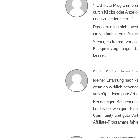
“…Affiliate-Programme si
durch Klicks oder Anzei
noch zufrieden sein…”
Das denke ich nicht, wen
ein vielfaches vom Adsen
Sicher, es kommt vor all
Klickpreisvergütungen d
besser.
23. Dez. 2007 von Tobias Re
Meiner Erfahrung nach ka
wenn es wirklich besonde
verknüpft. Eine gute Art
Bei geringen Besucherza
bereits bei wenigen Besu
Community und gute Verb
Affiliate-Programme fahr
13. Feb. 2008 von unnikuttan