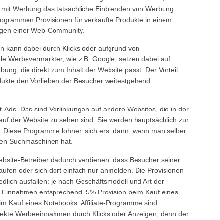
mit Werbung das tatsächliche Einblenden von Werbung
-Programmen Provisionen für verkaufte Produkte in einem
ungen einer Web-Community.
kann dabei durch Klicks oder aufgrund von
e Werbevermarkter, wie z.B. Google, setzen dabei auf
ung, die direkt zum Inhalt der Website passt. Der Vorteil
odukte den Vorlieben der Besucher weitestgehend
t-Ads. Das sind Verlinkungen auf andere Websites, die in der
auf der Website zu sehen sind. Sie werden hauptsächlich zur
 Diese Programme lohnen sich erst dann, wenn man selber
igen Suchmaschinen hat.
ebsite-Betreiber dadurch verdienen, dass Besucher seiner
kaufen oder sich dort einfach nur anmelden. Die Provisionen
edlich ausfallen: je nach Geschäftsmodell und Art der
e Einnahmen entsprechend. 5% Provision beim Kauf eines
eim Kauf eines Notebooks. Affiliate-Programme sind
 direkte Werbeeinnahmen durch Klicks oder Anzeigen, denn der