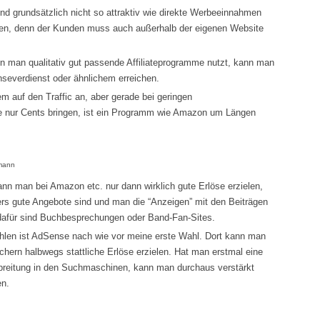
nd grundsätzlich nicht so attraktiv wie direkte Werbeeinnahmen
gen, denn der Kunden muss auch außerhalb der eigenen Website
n man qualitativ gut passende Affiliateprogramme nutzt, kann man
severdienst oder ähnlichem erreichen.
em auf den Traffic an, aber gerade bei geringen
ie nur Cents bringen, ist ein Programm wie Amazon um Längen
dmann
nn man bei Amazon etc. nur dann wirklich gute Erlöse erzielen,
rs gute Angebote sind und man die “Anzeigen” mit den Beiträgen
 dafür sind Buchbesprechungen oder Band-Fan-Sites.
hlen ist AdSense nach wie vor meine erste Wahl. Dort kann man
chern halbwegs stattliche Erlöse erzielen. Hat man erstmal eine
reitung in den Suchmaschinen, kann man durchaus verstärkt
en.