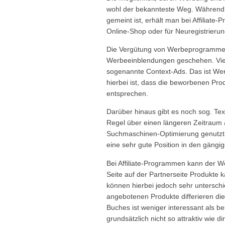
wohl der bekannteste Weg. Während 
gemeint ist, erhält man bei Affiliate
Online-Shop oder für Neuregistrier
Die Vergütung von Werbeprogrammen 
Werbeeinblendungen geschehen. Viel
sogenannte Context-Ads. Das ist Werb
hierbei ist, dass die beworbenen Pr
entsprechen.
Darüber hinaus gibt es noch sog. Tex
Regel über einen längeren Zeitraum 
Suchmaschinen-Optimierung genutzt.
eine sehr gute Position in den gäng
Bei Affiliate-Programmen kann der W
Seite auf der Partnerseite Produkte 
können hierbei jedoch sehr unterschi
angebotenen Produkte differieren di
Buches ist weniger interessant als b
grundsätzlich nicht so attraktiv wie