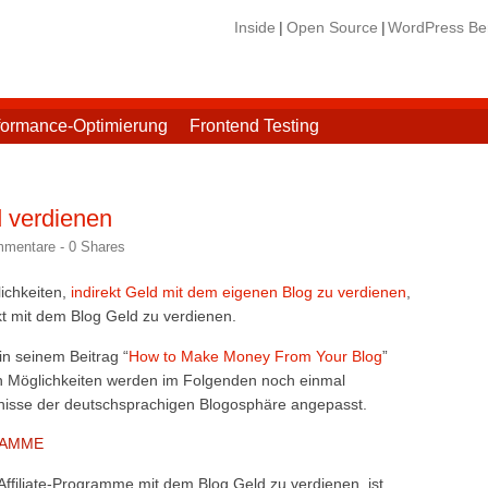
Inside
Open Source
WordPress Ber
formance-Optimierung
Frontend Testing
d verdienen
mmentare -
0
Shares
ichkeiten,
indirekt Geld mit dem eigenen Blog zu verdienen
,
kt mit dem Blog Geld zu verdienen.
in seinem Beitrag “
How to Make Money From Your Blog
”
en Möglichkeiten werden im Folgenden noch einmal
isse der deutschsprachigen Blogosphäre angepasst.
RAMME
ffiliate-Programme mit dem Blog Geld zu verdienen, ist