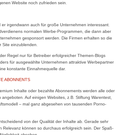
enen Website noch zufrieden sein.
ird er irgendwann auch für große Unternehmen interessant.
eldverdienens normalen Werbe-Programmen, die dann aber
nternehmen gesponsort werden. Die Firmen erhalten so die
r Site einzublenden.
der Regel nur für Betreiber erfolgreicher Themen-Blogs
onders für ausgewählte Unternehmen attraktive Werbepartner
 eine konstante Einnahmequelle dar.
TE ABONNENTS
remium Inhalte oder bezahlte Abonnements werden alle oder
 angeboten. Auf einigen Websites, z.B. Stiftung Warentest,
chäftsmodell – mal ganz abgesehen von tausenden Porno-
entscheidend von der Qualität der Inhalte ab. Gerade sehr
hen Relevanz können so durchaus erfolgreich sein. Der Spaß-
Möglichkeit absehen.