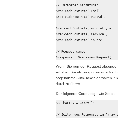
// Parameter hinzufügen

$req->addPostData('Email',        
$req->addPostData('Passwd',       
$req->addPostData('accountType',  
$req->addPostData('service',      
$req->addPostData('source',       
// Request senden

Wenn Sie nun der Request absendet ha
erhalten Sie als Response eine Nachri
sogenannte Auth-Token enthalten. Si
durchzuführen.
Der folgende Code zeigt, wie Sie d
$authArray = array();

// Zeilen des Responses in Array s