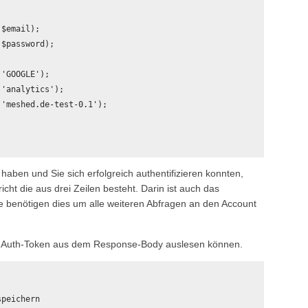
$email);

$password);

'GOOGLE');

'analytics');  

'meshed.de-test-0.1');

ben und Sie sich erfolgreich authentifizieren konnten,
cht die aus drei Zeilen besteht. Darin ist auch das
e benötigen dies um alle weiteren Abfragen an den Account
as Auth-Token aus dem Response-Body auslesen können.
peichern    
