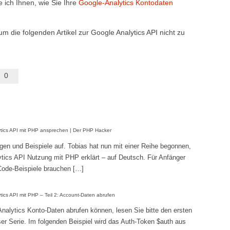
e ich Ihnen, wie Sie Ihre
Google-Analytics Kontodaten
 um die folgenden Artikel zur Google Analytics API nicht zu
0
ytics API mit PHP ansprechen | Der PHP Hacker
en und Beispiele auf. Tobias hat nun mit einer Reihe begonnen,
lytics API Nutzung mit PHP erklärt – auf Deutsch. Für Anfänger
 Code-Beispiele brauchen […]
tics API mit PHP – Teil 2: Account-Daten abrufen
Analytics Konto-Daten abrufen können, lesen Sie bitte den ersten
eser Serie. Im folgenden Beispiel wird das Auth-Token $auth aus