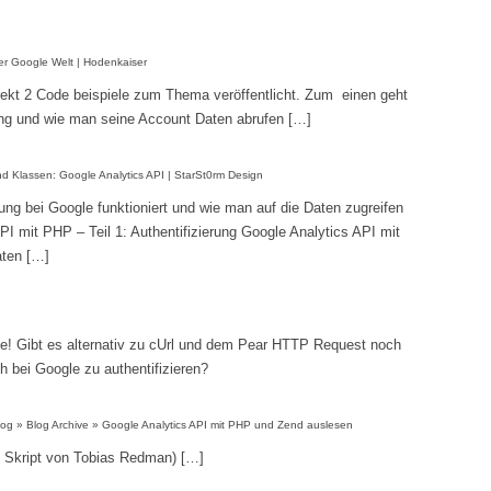
er Google Welt | Hodenkaiser
kt 2 Code beispiele zum Thema veröffentlicht. Zum einen geht
ung und wie man seine Account Daten abrufen […]
d Klassen: Google Analytics API | StarSt0rm Design
rung bei Google funktioniert und wie man auf die Daten zugreifen
PI mit PHP – Teil 1: Authentifizierung Google Analytics API mit
aten […]
de! Gibt es alternativ zu cUrl und dem Pear HTTP Request noch
h bei Google zu authentifizieren?
log » Blog Archive » Google Analytics API mit PHP und Zend auslesen
m Skript von Tobias Redman) […]