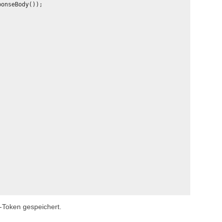
onseBody());



h-Token gespeichert.