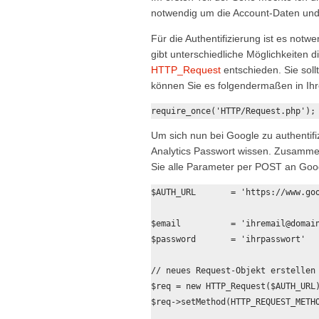
notwendig um die Account-Daten und 
Für die Authentifizierung ist es not
gibt unterschiedliche Möglichkeiten
HTTP_Request
entschieden. Sie soll
können Sie es folgendermaßen in Ihr
Um sich nun bei Google zu authentif
Analytics Passwort wissen. Zusamme
Sie alle Parameter per POST an Goo
$AUTH_URL 	= 'https://www.google.com/accounts/ClientLogin';

$email 		= 'ihremail@domain.com';

$password 	= 'ihrpasswort'

// neues Request-Objekt erstellen

$req = new HTTP_Request($AUTH_URL)
$req->setMethod(HTTP_REQUEST_METHO