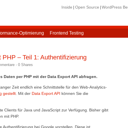
Inside
Open Source
WordPress Ber
formance-Optimierung
Frontend Testing
 PHP – Teil 1: Authentifizierung
mmentare -
0
Shares
s Daten per PHP mit der Data Export API abfragen.
nger Zeit endlich eine Schnittstelle für den Web-Analytics-
 gestellt
. Mit der
Data Export API
können Sie die
gte Clients für Java und JavaScript zur Verfügung. Bisher gibt
en mit PHP.
e Authentifizierung bei Google vorstellen. Diese ist