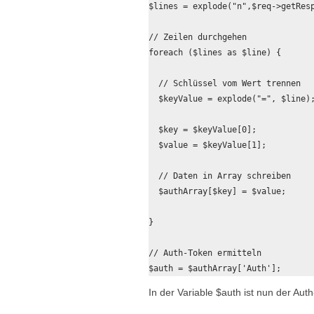
$lines = explode("n",$req->getResp
// Zeilen durchgehen

foreach ($lines as $line) {

  // Schlüssel vom Wert trennen

  $keyValue = explode("=", $line);
  $key = $keyValue[0];

  $value = $keyValue[1];

  // Daten in Array schreiben

  $authArray[$key] = $value;   

}

// Auth-Token ermitteln

In der Variable
$auth
ist nun der Aut