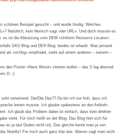
em schönen Beispiel gesucht – und wurde fündig. Welches
L«? Natürlich, kein Mensch sagt »der URL«. Und doch müsste es
nn: es ist die Abkürzung vom DEM »Uniform Resource Locator«.
enfalls DAS Blog und DER Blog: beides ist erlaubt. Was jemand
d als »richtig« empfindet, steht auf einem anderen – seinem –
ens den Poster »Hans Wurst« zitieren wollen – das S lag diesmal
eim D ;-)
 sehr verwirrend. Der/Die Das?? Da bin ich nur froh, dass ich
prache lernen musste. Ich glaube spätestens an den Artikeln
tert. Ich glaub das Problem dabei ist einfach, dass kein direkter
rgabe steht. Für mich heißt es der Blog. Das Blog hört sich für
as es ja laut Duden nicht ist). Das gleiche kennt man ja von
r das Nutella? Für mich auch ganz klar das. Warum sagt man nicht