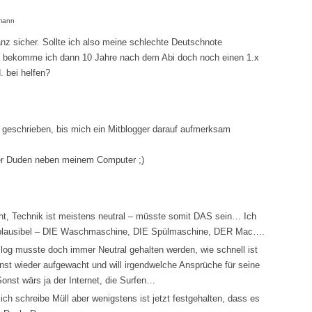
dmann
anz sicher. Sollte ich also meine schlechte Deutschnote
it bekomme ich dann 10 Jahre nach dem Abi doch noch einen 1.x
. bei helfen?
” geschrieben, bis mich ein Mitblogger darauf aufmerksam
ler Duden neben meinem Computer ;)
ht, Technik ist meistens neutral – müsste somit DAS sein… Ich
r plausibel – DIE Waschmaschine, DIE Spülmaschine, DER Mac….
og musste doch immer Neutral gehalten werden, wie schnell ist
onst wieder aufgewacht und will irgendwelche Ansprüche für seine
nst wärs ja der Internet, die Surfen…
ich schreibe Müll aber wenigstens ist jetzt festgehalten, dass es