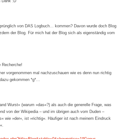
n Dank :D
rsprünglich von DAS Logbuch… kommen? Davon wurde doch Blog
otzdem der Blog. Für mich hat der Blog sich als eigenständig vom
ne Recherche!
mer vorgenommen mal nachzuschauen wie es denn nun richtig
ie dazu gekommen *g*…
and Wurst« (warum »das«?) als auch die generelle Frage, was
pfend von der Wikipedia – und im übrigen auch vom Duden –
s« wie »der«, ist »richtig«. Häufiger ist nach meinem Eindruck
«.
/w/index.php?title=Blog&stable=0&shownotice=1#Genus