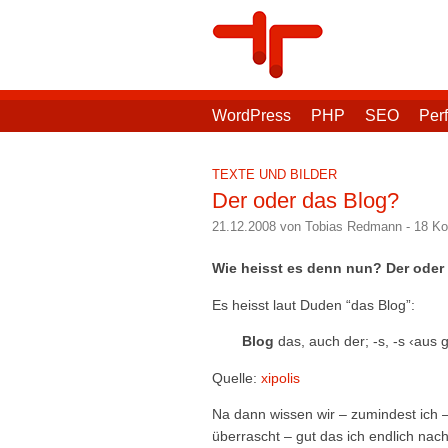
WordPress
PHP
SEO
Per
TEXTE UND BILDER
Der oder das Blog?
21.12.2008 von Tobias Redmann
-
18 K
Wie heisst es denn nun? Der oder
Es heisst laut Duden “das Blog”:
Blog
das, auch der; -s, -s ‹aus 
Quelle:
xipolis
Na dann wissen wir – zumindest ich – 
überrascht – gut das ich endlich na