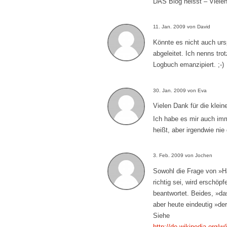
DAS Blog heisst – Viele
11. Jan. 2009 von David
Könnte es nicht auch u
abgeleitet. Ich nenns tr
Logbuch emanzipiert. ;-)
30. Jan. 2009 von Eva
Vielen Dank für die klei
Ich habe es mir auch im
heißt, aber irgendwie n
3. Feb. 2009 von Jochen
Sowohl die Frage von »H
richtig sei, wird erschö
beantwortet. Beides, »da
aber heute eindeutig »der
Siehe
http://de.wikipedia.org