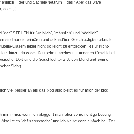
, männlich = der und Sachen/Neutrum = das? Aber das wäre
 oder..;-)
und “das” STEHEN für “weiblich”, “männlich” und “sächlich” –
em sind nur die primären und sekundären Geschlechgtsmerkmale
utella-Gläsern leider nicht so leicht zu entdecken ;-) Für Nicht-
blem hinzu, dass das Deutsche manches mit anderem Geschlehct
zösische: Dort sind die Geschlechter z.B. von Mond und Sonne
scher Sicht).
 sich viel besser an als das blog also bleibt es für mich der blog!
ch mir immer, wenn ich blogge :) man, aber so ne richtige Lösung
. Also ist es “definitionssache” und ich bleibe dann einfach bei “Der