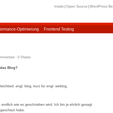
Inside
Open Source
WordPress Ber
formance-Optimierung
Frontend Testing
ommentare -
0
Shares
 das Blog?
gleichbed. engl. blog, kurz für engl. weblog;
endlich wie es geschrieben wird. Ich bin ja ehrlich gesagt
chgeschaut habe.