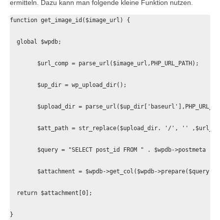
ermitteln. Dazu kann man folgende kleine Funktion nutzen.
function get_image_id($image_url) {

  global $wpdb;

	$url_comp = parse_url($image_url,PHP_URL_PATH);

	$up_dir = wp_upload_dir();

	$upload_dir = parse_url($up_dir['baseurl'],PHP_URL_PATH);

	$att_path = str_replace($upload_dir. '/', '' ,$url_comp );

	$query = "SELECT post_id FROM " . $wpdb->postmeta . " WHERE meta_key = '_wp_attached_file' AND meta_value='%s';";

	$attachment = $wpdb->get_col($wpdb->prepare($query, $att_path )); 

  return $attachment[0]; 

}