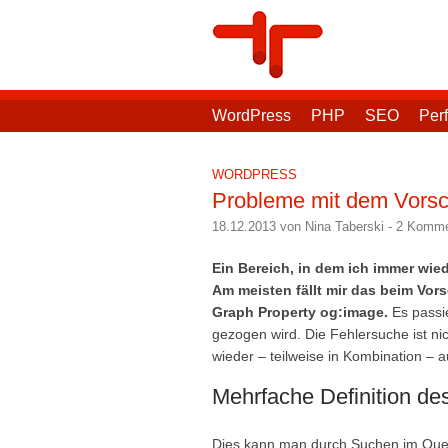
WordPress
PHP
SEO
Per
WORDPRESS
Probleme mit dem Vorsc
18.12.2013 von Nina Taberski
-
2 Komme
Ein Bereich, in dem ich immer wie
Am meisten fällt mir das beim Vo
Graph Property og:image.
Es passie
gezogen wird. Die Fehlersuche ist n
wieder – teilweise in Kombination – a
Mehrfache Definition d
Dies kann man durch Suchen im Quel