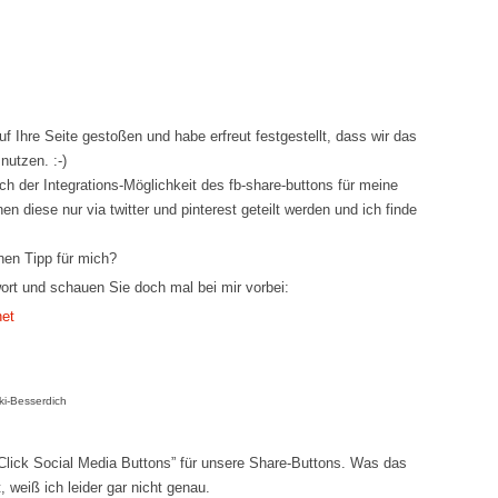
auf Ihre Seite gestoßen und habe erfreut festgestellt, dass wir das
utzen. :-)
ch der Integrations-Möglichkeit des fb-share-buttons für meine
 diese nur via twitter und pinterest geteilt werden und ich finde
inen Tipp für mich?
wort und schauen Sie doch mal bei mir vorbei:
net
ki-Besserdich
 Click Social Media Buttons” für unsere Share-Buttons. Was das
, weiß ich leider gar nicht genau.