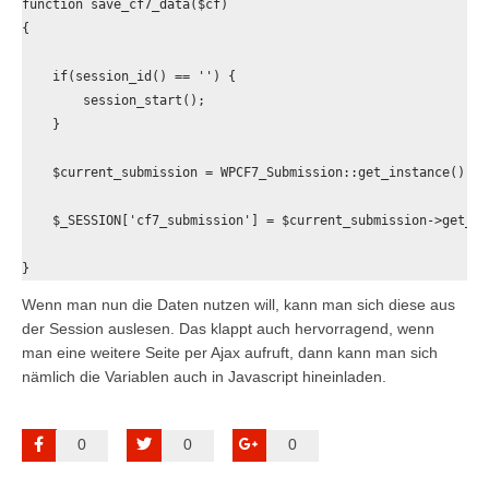
function save_cf7_data($cf) 

{

    if(session_id() == '') {

        session_start();

    } 

    $current_submission = WPCF7_Submission::get_instance();

    $_SESSION['cf7_submission'] = $current_submission->get_po
}
Wenn man nun die Daten nutzen will, kann man sich diese aus
der Session auslesen. Das klappt auch hervorragend, wenn
man eine weitere Seite per Ajax aufruft, dann kann man sich
nämlich die Variablen auch in Javascript hineinladen.
0
0
0