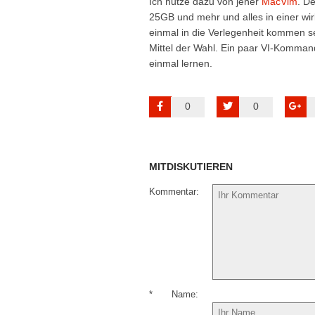
Ich nutze dazu von jeher
MacVim
. D
25GB und mehr und alles in einer wirk
einmal in die Verlegenheit kommen s
Mittel der Wahl. Ein paar VI-Komman
einmal lernen.
0
0
MITDISKUTIEREN
Kommentar
*
Name