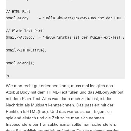
// HTML Part

$mail->Body     = "Hallo <b>Test</b><br/>Das ist der HTML Text
// Plain Text Part

$mail->AltBody  = "Hallo,\n\nDas ist der Plain-Text-Teil";

$mail->IsHTML(true);

$mail->Send();

?>
Wie man recht gut erkennen kann, muss mal lediglich das
Attribut
Body
mit dem HTML-Text füllen und das
AltBody
Attribut
mit dem Plain-Text. Alles was dann noch zu tun ist, ist die
Nachricht als Multipart kennzeichnen. Das passiert mit der
Funktion
IsHTML(true)
. Und das war es schon. Eigentlich
spielend einfach und die Zeit sollte man sich nehmen.
Insbesondere bei Transaktionsmail sollte man sicherstellen,
dass Sie wirklich ordentlich auf jedem Device gelesen werden