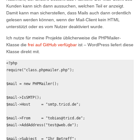
Kunden kann sich dann aussuchen, welchen Teil er anzeigt.
Damit kann man sicherstellen, dass Mails auch dann ordentlich
gelesen werden können, wenn der Mail-Client kein HTML
unterstützt oder es vom Nutzer deaktiviert wurde.
Ich nutze für meine Projekte üblicherweise die PHPMailer-
Klasse die
frei auf GitHub verfügbar
ist – WordPress liefert diese
Klasse direkt mit.
<?php

require("class.phpmailer.php");

$mail = new PHPMailer();

$mail->IsSMTP();  

$mail->Host     = "smtp.tricd.de"; 

$mail->From     = "tobias@tricd.de";

$mail->AddAddress("test@web.de");

$mail->Subject  = "Ihr Betreff";
