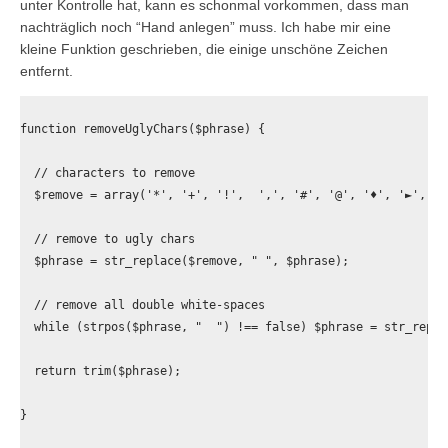
unter Kontrolle hat, kann es schonmal vorkommen, dass man
nachträglich noch “Hand anlegen” muss. Ich habe mir eine
kleine Funktion geschrieben, die einige unschöne Zeichen
entfernt.
function removeUglyChars($phrase) {

  // characters to remove

  $remove = array('*', '+', '!',  ',', '#', '@', '♦', '►', '◄'
  // remove to ugly chars

  $phrase = str_replace($remove, " ", $phrase);

  // remove all double white-spaces

  while (strpos($phrase, "  ") !== false) $phrase = str_repla
  return trim($phrase);

}
