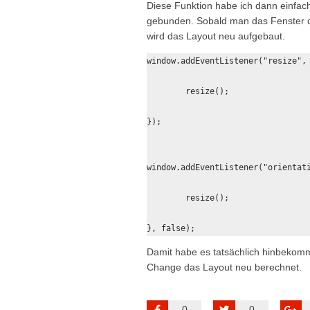
Diese Funktion habe ich dann einfa
gebunden. Sobald man das Fenster da
wird das Layout neu aufgebaut.
window.addEventListener("resize", 
	resize();

});

window.addEventListener("orientati
	resize();

}, false);
Damit habe es tatsächlich hinbekom
Change das Layout neu berechnet.
0
0