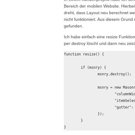
Bereich der mobilen Website. Hierbei
dreht, dass Layout neu berechnet we
nicht funktioniert. Aus diesem Grund
gefunden.
Ich habe einfach eine resize Funkti
per destroy löscht und dann neu zeic
function resize() {

	if (msnry) {

		msnry.destroy();

		msnry = new Masonry('.homepage-content-stream', {

			"columnWidth": ".article-sizer",

			"itemSelector": ".article-box",

			"gutter": 0

		});

	}

}